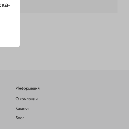
ка-
я, окутывание всех элементов двери на 360*
тинированное с бархатистой текстурой. Не остаются
лял
Информация
О компании
Каталог
Блог