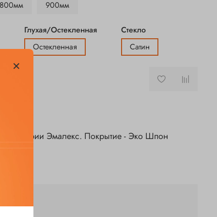
800мм
900мм
Глухая/Остекленная
Стекло
Остекленная
Сатин
верь серии Эмалекс. Покрытие - Эко Шпон
очная технология
й многослойный экошпон с защитным слоем лака
ли
применением высококачественного соснового