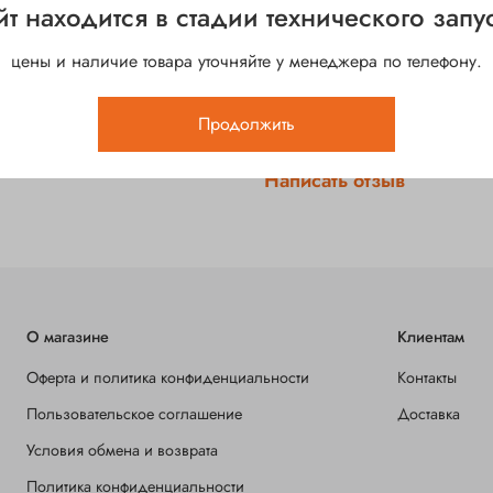
йт находится в стадии технического запус
Эко-шпон
бруса и МДФ
Кромка
цены и наличие товара уточняйте у менеджера по телефону.
"Бескромочная" технологи
Стекло
Отзывы
Белый сатинат - белое са
Продолжить
Отзывов еще никто не остав
отпечатки пальцев
Толщина
Написать отзыв
39
О магазине
Клиентам
Оферта и политика конфиденциальности
Контакты
Пользовательское соглашение
Доставка
Условия обмена и возврата
Политика конфиденциальности