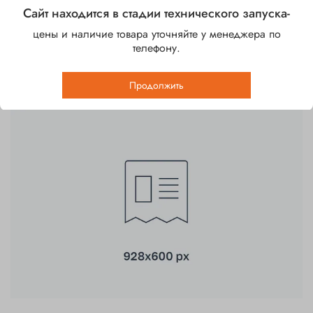
20.07.2017
Сайт находится в стадии технического запуска-
Вторая новость магазина
цены и наличие товара уточняйте у менеджера по
телефону.
А это уже вторая новость в интернет-магазине.
Продолжить