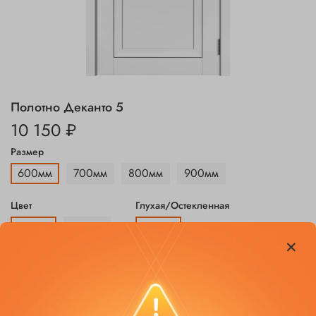
Полотно Деканто 5
10 150 ₽
Размер
600мм
700мм
800мм
900мм
Цвет
Глухая/Остекленная
Белый
Серый
Глухая
Заказать