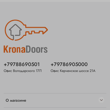
также декоративная накладка со шторкой и
броненакладкой для дополнительной защиты.
Металлический регулируемый эксцентрик позволит точно
настроить прилегание полотна. Внутри вашего дома
всегда будет тихо и тепло благодаря трем контурам
уплотнения и эффективному утеплению
пенополистиролом, надежно защищающим от
сквозняков и шума. Дверь удобна в использовании,
обеспечивая открывание на 180° и имея широкий
наличник 70 мм, а стандартные размеры 2050x860 мм и
2050x960 мм позволяют легко подобрать оптимальный
вариант.
+79788690501
+79786905000
Офис Володарского 17Л
Офис Керченское шоссе 21А
О магазине